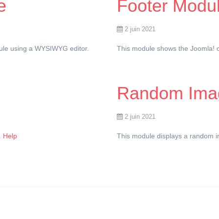
e
Footer Modu
2 juin 2021
ule using a WYSIWYG editor.
This module shows the Joomla! c
Random Ima
2 juin 2021
.
Help
This module displays a random i